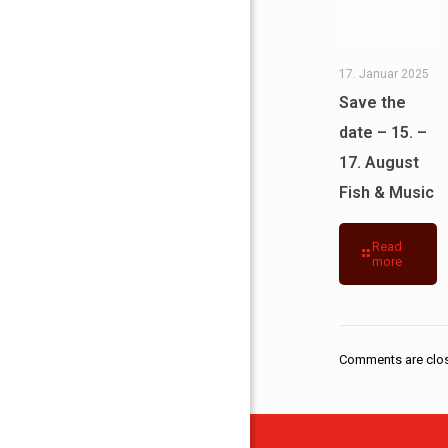
17. Januar 2025
Save the
date – 15. –
17. August
Fish & Music
Read
more
Comments are clo