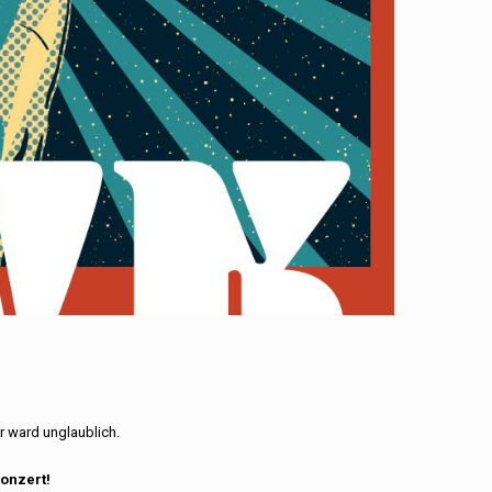
hr ward unglaublich.
onzert!