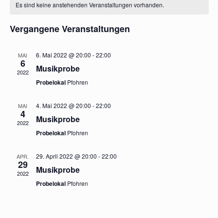
Kalender
Suche
wählen.
Es sind keine anstehenden Veranstaltungen vorhanden.
Navi
von
und
Vergangene Veranstaltungen
Veranstaltungen
Ansichte
6. Mai 2022 @ 20:00
-
22:00
MAI
6
Musikprobe
2022
Navigat
Probelokal
Pfohren
4. Mai 2022 @ 20:00
-
22:00
MAI
4
Musikprobe
2022
Probelokal
Pfohren
29. April 2022 @ 20:00
-
22:00
APR.
29
Musikprobe
2022
Probelokal
Pfohren